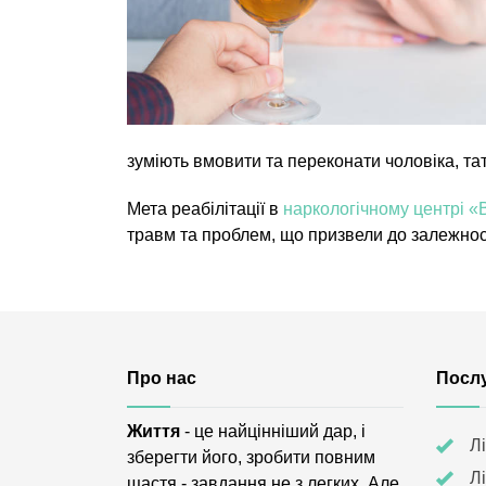
зуміють вмовити та переконати чоловіка, тат
Мета реабілітації в
наркологічному центрі «
травм та проблем, що призвели до залежност
Про нас
Посл
Життя
- це найцінніший дар, і
Л
зберегти його, зробити повним
Л
щастя - завдання не з легких. Але