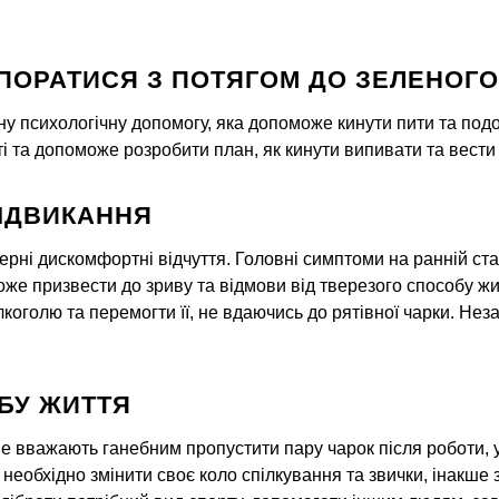
ПОРАТИСЯ З ПОТЯГОМ ДО ЗЕЛЕНОГО
у психологічну допомогу, яка допоможе кинути пити та под
 та допоможе розробити план, як кинути випивати та вести 
ІДВИКАННЯ
ерні дискомфортні відчуття. Головні симптоми на ранній ст
може призвести до зриву та відмови від тверезого способу 
лкоголю та перемогти її, не вдаючись до рятівної чарки. Н
БУ ЖИТТЯ
не вважають ганебним пропустити пару чарок після роботи, 
необхідно змінити своє коло спілкування та звички, інакше