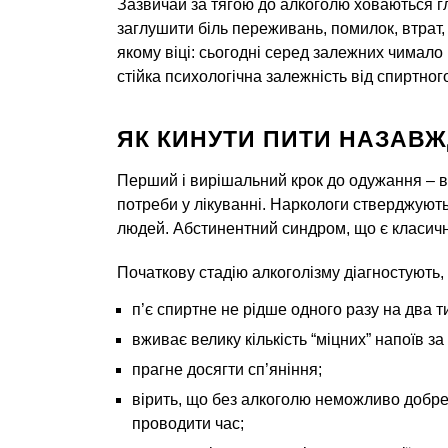
Зазвичай за тягою до алкоголю ховаються г
заглушити біль переживань, помилок, втрат,
якому віці: сьогодні серед залежних чимало 
стійка психологічна залежність від спиртног
ЯК КИНУТИ ПИТИ НАЗАВЖД
Перший і вирішальний крок до одужання – в
потреби у лікуванні. Наркологи стверджують
людей. Абстинентний синдром, що є класич
Початкову стадію алкоголізму діагностують
п’є спиртне не рідше одного разу на два т
вживає велику кількість “міцних” напоїв за
прагне досягти сп’яніння;
вірить, що без алкоголю неможливо добре 
проводити час;