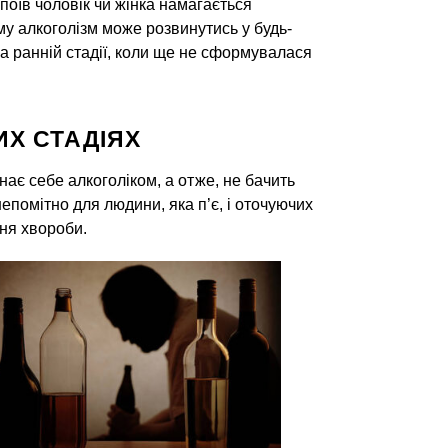
оїв чоловік чи жінка намагається
му алкоголізм може розвинутись у будь-
 ранній стадії, коли ще не сформувалася
ИХ СТАДІЯХ
ає себе алкоголіком, а отже, не бачить
помітно для людини, яка п’є, і оточуючих
ня хвороби.