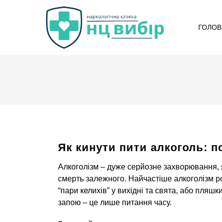
ГОЛОВ
Як кинути пити алкоголь: п
Алкоголізм – дуже серйозне захворювання, як
смерть залежного. Найчастіше алкоголізм ро
“пари келихів” у вихідні та свята, або пляш
запою – це лише питання часу.