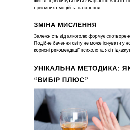
життя, щоб кинути пити? Варіантів багато: 
приємних емоцій та натхнення.
ЗМІНА МИСЛЕННЯ
Залежність від алкоголю формує спотворене 
Подібне бачення світу не може існувати у н
корисні рекомендації психолога, які підкажу
УНІКАЛЬНА МЕТОДИКА: Я
“ВИБІР ПЛЮС”