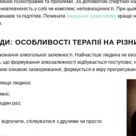
либокі психотравми та проблеми. За допомогою спиртних нап
 невпевненість у собі чи комплекс неповноцінності. При цьо
юнаків та підлітків. Починати
лікування алкоголізму
краще на
о.
И: ОСОБЛИВОСТІ ТЕРАПІЇ НА РІЗН
изнання алкогольної залежності. Найчастіше людина не визн
, що формування алкозалежності відбувається поступово, не
ною ознакою захворювання, формується в міру прогресуван
, якщо людина:
ижні;
 один раз;
відпочити, спілкуватися з друзями чи просто