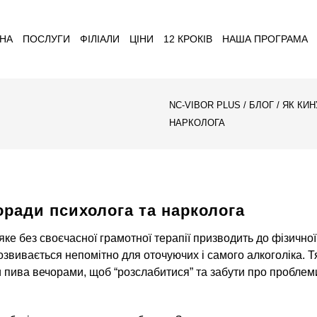
НА
ПОСЛУГИ
ФІЛІАЛИ
ЦІНИ
12 КРОКІВ
НАША ПРОГРАМА
NC-VIBOR PLUS
/
БЛОГ
/
ЯК КИН
НАРКОЛОГА
оради психолога та нарколога
е без своєчасної грамотної терапії призводить до фізичної т
звивається непомітно для оточуючих і самого алкоголіка. Т
ки пива вечорами, щоб “розслабитися” та забути про проблеми