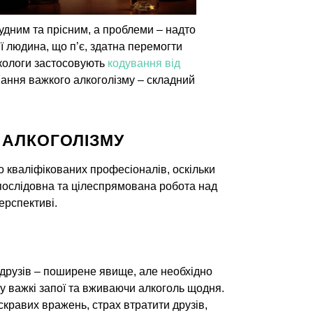
нудним та прісним, а проблеми – надто
ї людина, що п’є, здатна перемогти
аркологи застосовують
кодування від
вання важкого алкоголізму – складний
Ї АЛКОГОЛІЗМУ
о кваліфікованих професіоналів, оскільки
 послідовна та цілеспрямована робота над
ерспективі.
і друзів – поширене явище, але необхідно
у важкі запої та вживаючи алкоголь щодня.
скравих вражень, страх втратити друзів,