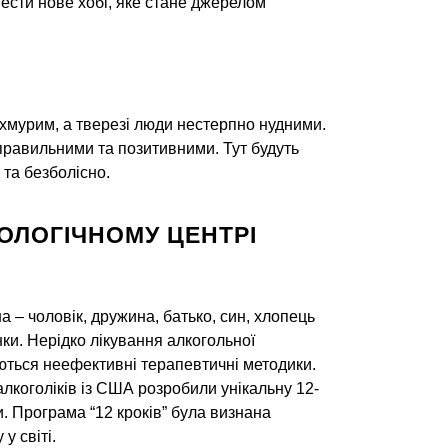
вести нове хобі, яке стане джерелом
охмурим, а тверезі люди нестерпно нудними.
правильними та позитивними. Тут будуть
 та безболісно.
ОЛОГІЧНОМУ ЦЕНТРІ
 – чоловік, дружина, батько, син, хлопець
нки. Нерідко лікування алкогольної
уються неефективні терапевтичні методики.
алкоголіків із США розробили унікальну 12-
и. Програма “12 кроків” була визнана
у світі.