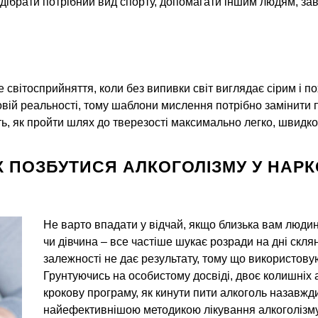
підібрати потрібний вид спорту, допомагати іншим людям, за
світосприйняття, коли без випивки світ виглядає сірим і п
овій реальності, тому шаблони мислення потрібно замінити 
ть, як пройти шлях до тверезості максимально легко, швидко
К ПОЗБУТИСЯ АЛКОГОЛІЗМУ У НАРК
Не варто впадати у відчай, якщо близька вам людина
чи дівчина – все частіше шукає розради на дні скля
залежності не дає результату, тому що використов
Грунтуючись на особистому досвіді, двоє колишніх 
крокову програму, як кинути пити алкоголь назавжд
найефективнішою методикою лікування алкоголізму 