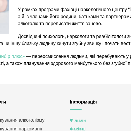
У рамках програми фахівці наркологічного центру 
а й із членами його родини, батьками та партнерам
алкоголю та переписати життя заново.
Досвідчені психологи, наркологи та реабілітологи зн
а чи іншу близьку людину кинути згубну звичку і почати вес
Вибір плюс»
— переосмислення людьми, які перебувають у ре
і, а також планування здорового майбутнього без згубної п
уги
Інформація
ікування алкоголізму
Філіали
ікування наркоманії
Фахівці