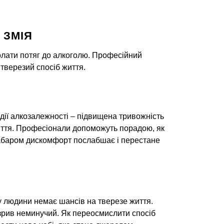
 ЗМІЯ
олати потяг до алкоголю. Професійний
тверезий спосіб життя.
адії алкозалежності – підвищена тривожність
життя. Професіонали допоможуть порадою, як
езабаром дискомфорт послабшає і перестане
у людини немає шансів на тверезе життя.
 зрив неминучий. Як переосмислити спосіб