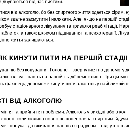
відбуваються під час пиятики.
тися від алкоголю, бо без спиртного життя здається сірим, 
іком здатне засмутити і налякати. Але, якщо на першій стаді
потребує стаціонарного лікування та тривалої реабілітації. Н
аблеток, а також шляхом підшивання та психотерапії. Ліку
цінне життя залишаються.
ЯК КИНУТИ ПИТИ НА ПЕРШІЙ СТАДІ
куванню без кодування. Головне – звернутися по допомогу д
алкоголізм – навіть на ранній стадії неможливо. При цьому
ть фахівець, допоможе кинути пити алкоголь у найближчій п
ТІ ВІД АЛКОГОЛЮ
міння та прийняття проблеми. Алкоголь у вихідні або в кол
ежності, коли людина повністю поневолена спиртним, йдучи 
ме спонукає до вживання напоїв із градусом – відсутність я