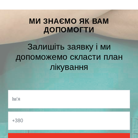
МИ ЗНАЄМО ЯК ВАМ
ДОПОМОГТИ
Залишіть заявку і ми
допоможемо скласти план
лікування