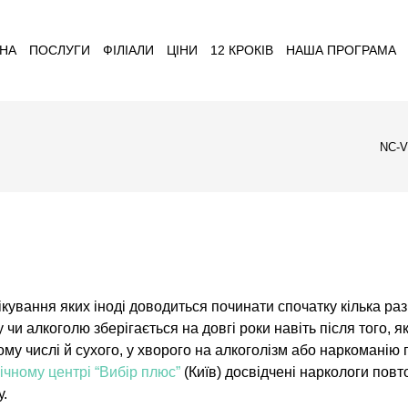
НА
ПОСЛУГИ
ФІЛІАЛИ
ЦІНИ
12 КРОКІВ
НАША ПРОГРАМА
NC-
ікування яких іноді доводиться починати спочатку кілька раз
у чи алкоголю зберігається на довгі роки навіть після того,
тому числі й сухого, у хворого на алкоголізм або наркомані
ічному центрі “Вибір плюс”
(Київ) досвідчені наркологи повт
у.