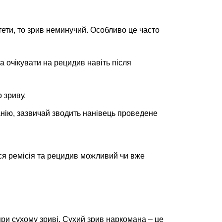
тети, то зрив неминучий. Особливо це часто
а очікувати на рецидив навіть після
 зриву.
анію, зазвичай зводить нанівець проведене
ся ремісія та рецидив можливий чи вже
при сухому зриві. Сухий зрив наркомана – це