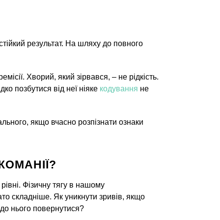
стійкий результат. На шляху до повного
сії. Хворий, який зірвався, – не рідкість.
ко позбутися від неї ніяке
кодування
не
тального, якщо вчасно розпізнати ознаки
КОМАНІЇ?
рівні. Фізичну тягу в нашому
ато складніше. Як уникнути зривів, якщо
е до нього повернутися?