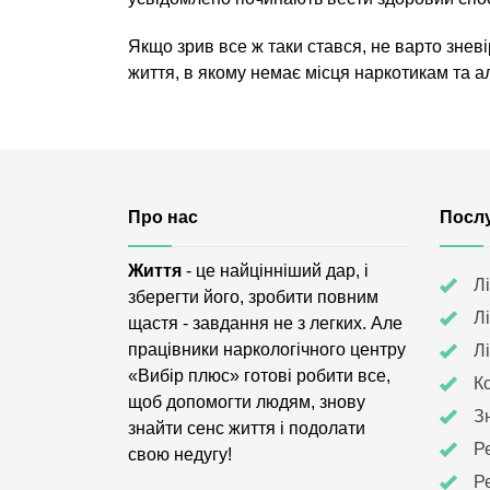
Якщо зрив все ж таки стався, не варто знев
життя, в якому немає місця наркотикам та а
Про нас
Посл
Життя
- це найцінніший дар, і
Л
зберегти його, зробити повним
Л
щастя - завдання не з легких. Але
працівники наркологічного центру
Л
«Вибір плюс» готові робити все,
К
щоб допомогти людям, знову
З
знайти сенс життя і подолати
Р
свою недугу!
Р