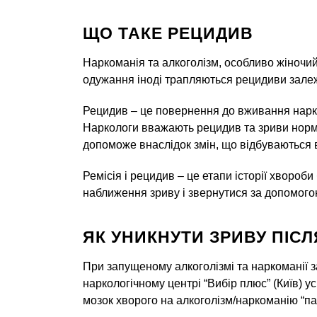
ЩО ТАКЕ РЕЦИДИВ
Наркоманія та алкоголізм, особливо жіночий
одужання іноді трапляються рецидиви залеж
Рецидив – це повернення до вживання наркот
Наркологи вважають рецидив та зриви норма
допоможе внаслідок змін, що відбуваються 
Ремісія і рецидив – це етапи історії хвороб
наближення зриву і звернутися за допомого
ЯК УНИКНУТИ ЗРИВУ ПІСЛ
При запущеному алкоголізмі та наркоманії за
наркологічному центрі “Вибір плюс” (Київ) 
мозок хворого на алкоголізм/наркоманію “па