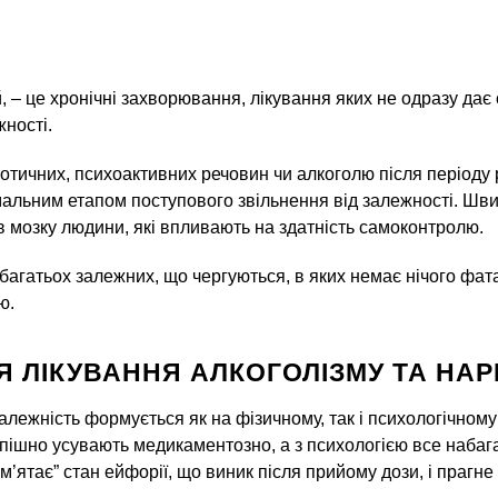
, – це хронічні захворювання, лікування яких не одразу дає 
ності.
ичних, психоактивних речовин чи алкоголю після періоду ремі
льним етапом поступового звільнення від залежності. Швид
в мозку людини, які впливають на здатність самоконтролю.
и багатьох залежних, що чергуються, в яких немає нічого фа
ю.
Я ЛІКУВАННЯ АЛКОГОЛІЗМУ ТА НАР
лежність формується як на фізичному, так і психологічному 
успішно усувають медикаментозно, а з психологією все набаг
м’ятає” стан ейфорії, що виник після прийому дози, і прагн