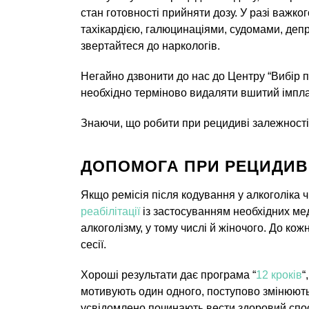
стан готовності прийняти дозу. У разі важк
тахікардією, галюцинаціями, судомами, депр
звертайтеся до наркологів.
Негайно дзвонити до нас до Центру “Вибір п
необхідно терміново видаляти вшитий імпла
Знаючи, що робити при рецидиві залежності
ДОПОМОГА ПРИ РЕЦИДИВ
Якщо ремісія після кодування у алкоголіка
реабілітації
із застосуванням необхідних ме
алкоголізму, у тому числі й жіночого. До ко
сесії.
Хороші результати дає програма “
12 кроків
“
мотивують один одного, поступово змінюють 
усвідомлено починають вести здоровий спос