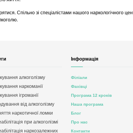
ірятися. Спільно зі спеціалістами нашого наркологічного це
лкоголю.
уги
Інформація
ікування алкоголізму
Філіали
ікування наркоманії
Фахівці
ікування ігроманії
Програма 12 кроків
одування від алкоголізму
Наша програма
няття наркотичної ломки
Блог
еабілітація при алкоголізмі
Про нас
еабілітація наркозалежних
Контакти