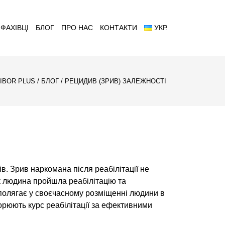
ФАХІВЦІ
БЛОГ
ПРО НАС
КОНТАКТИ
УКР.
VIBOR PLUS
/
БЛОГ
/
РЕЦИДИВ (ЗРИВ) ЗАЛЕЖНОСТІ
ів. Зрив наркомана після реабілітації не
 як людина пройшла реабілітацію та
ю полягає у своєчасному розміщенні людини в
орюють курс реабілітації за ефективними