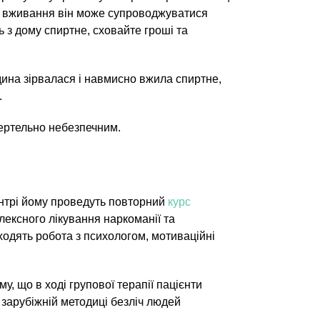
ого вживання він може супроводжуватися
ь з дому спиртне, сховайте гроші та
юдина зірвалася і навмисно вжила спиртне,
.
мертельно небезпечним.
ентрі йому проведуть повторний
курс
ексного лікування наркоманії та
входять робота з психологом, мотиваційні
му, що в ході групової терапії пацієнти
 зарубіжній методиці безліч людей