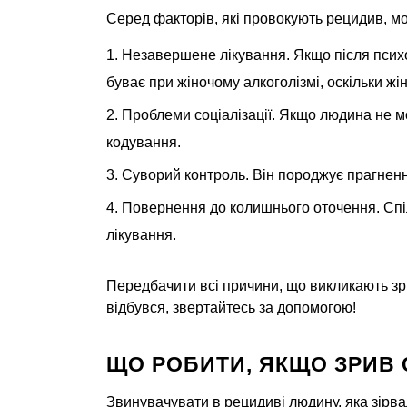
Серед факторів, які провокують рецидив, мо
Незавершене лікування. Якщо після психот
буває при жіночому алкоголізмі, оскільки жі
Проблеми соціалізації. Якщо людина не мо
кодування.
Суворий контроль. Він породжує прагненн
Повернення до колишнього оточення. Спіл
лікування.
Передбачити всі причини, що викликають зр
відбувся, звертайтесь за допомогою!
ЩО РОБИТИ, ЯКЩО ЗРИВ
Звинувачувати в рецидиві людину, яка зірва