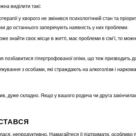
жна виділити такі:
ерапії у хворого не змінився психологічний стан та пріори
нки до останнього заперечують наявність у них проблеми.
же знайти своє місце в житті, має проблеми в сім’ї, то можн
я позбавитися гіпертрофованої опіки, що теж призводить до
кування з особами, які страждають на алкоголізм і нарком
ив, дуже складно. Якщо у вашого родича чи друга закінчила
 СТАВСЯ
лася, непродуктивно. Намагайтеся її підтримати, особливо 