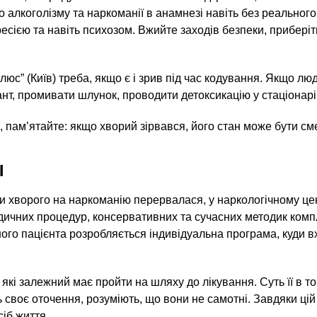
ого алкоголізму та наркоманії в анамнезі навіть без реальн
есією та навіть психозом. Вжийте заходів безпеки, приберіт
люс” (Київ) треба, якщо є і зрив під час кодування. Якщо л
нт, промивати шлунок, проводити детоксикацію у стаціонарі
, пам’ятайте: якщо хворий зірвався, його стан може бути с
І
 чи хворого на наркоманію перервалася, у наркологічному ц
дичних процедур, консервативних та сучасних методик компл
жного пацієнта розробляється індивідуальна програма, куди 
, які залежний має пройти на шляху до лікування. Суть її в то
своє оточення, розуміють, що вони не самотні. Завдяки цій
іб життя.