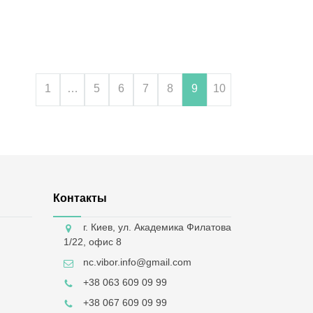
1
…
5
6
7
8
9
10
Контакты
г. Киев, ул. Академика Филатова
1/22, офис 8
nc.vibor.info@gmail.com
+38 063 609 09 99
+38 067 609 09 99