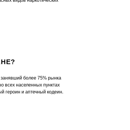
асных видов наркотических
АНЕ?
, занявший более 75% рынка
во всех населенных пунктах
ый героин и аптечный кодеин.