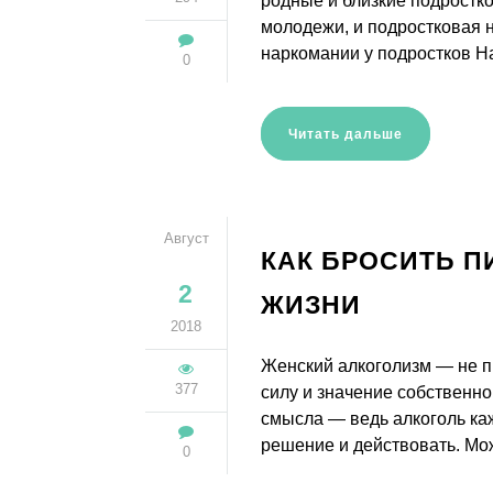
родные и близкие подростко
молодежи, и подростковая 
наркомании у подростков На
0
Читать дальше
Август
КАК БРОСИТЬ П
2
ЖИЗНИ
2018
Женский алкоголизм — не пр
377
силу и значение собственно
смысла — ведь алкоголь ка
решение и действовать. Мо
0